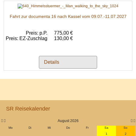
Fahrt zur documenta 16 nach Kassel vom 09.07.-11.07.2027
Preis: p.P.
775,00 €
Preis: EZ-Zuschlag
130,00 €
Details
Vorheriges
Vorheriger
Nä
Nä
Jahr
Monat
Mo
Jah
SR Reisekalender
August 2026
Mo
Di
Mi
Do
Fr
Sa
So
1
2